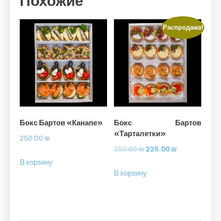
Похожие
Распродажа!
Бокс Бартов «Канапе»
Бокс Бартов
«Тарталетки»
250.00
₪
Первоначальная
Текущая
250.00
₪
225.00
₪
цена
цена:
В корзину
В корзину
составляла
225.00 ₪.
250.00 ₪.