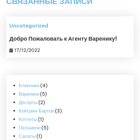
СВЯЗАННЫЕ ЗАПИСИ
Uncategorized
Добро Пожаловать к Агенту Варенику!
17/12/2022
4
Блинчики
4
5
товара
Вареники
5
2
товаров
Десерты
2
товара
3
Кейтринг Бартов
3
1
товара
Котлеты
1
товар
5
Пельмени
5
1
товаров
Салаты
1