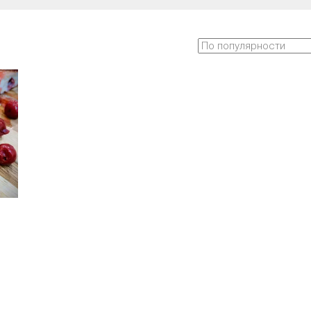
азон
тот
0 ₪
овар
меет