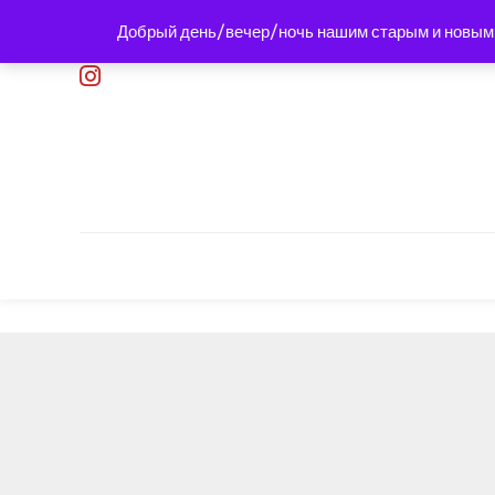
Перейти
Добрый день/вечер/ночь нашим старым и новым к
к
содержимому
Од