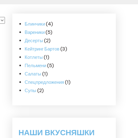
4
Блинчики
4
5
товара
Вареники
5
2
товаров
Десерты
2
товара
3
Кейтринг Бартов
3
1
товара
Котлеты
1
товар
5
Пельмени
5
1
товаров
Салаты
1
товар
1
Спецпредложения
1
2
товар
Супы
2
товара
НАШИ ВКУСНЯШКИ