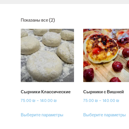
Сортировка:
Показаны все (2)
по
популярности
Сырники Классические
Сырники с Вишней
Диапазон
Диап
75.00
₪
–
140.00
₪
75.00
₪
–
140.00
₪
цен:
цен:
Этот
Э
Выберите параметры
Выберите параметры
75.00 ₪
75.0
товар
т
–
–
имеет
и