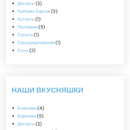
2
товаров
Десерты
2
товара
3
Кейтринг Бартов
3
1
товара
Котлеты
1
товар
5
Пельмени
5
1
товаров
Салаты
1
товар
1
Спецпредложения
1
2
товар
Супы
2
товара
НАШИ ВКУСНЯШКИ
Блинчики
(4)
Вареники
(5)
Десерты
(2)